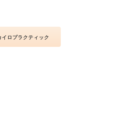
カイロプラクティック