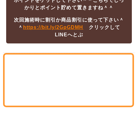
ポイントをゲットして下さい＾＾
こちらでしっ
かりとポイント貯めて置きますね＾＾
次回施術時に割引か商品割引に使って下さい＾
＾
https://bit.ly/2GpGDMH
クリックして
LINEへとぶ