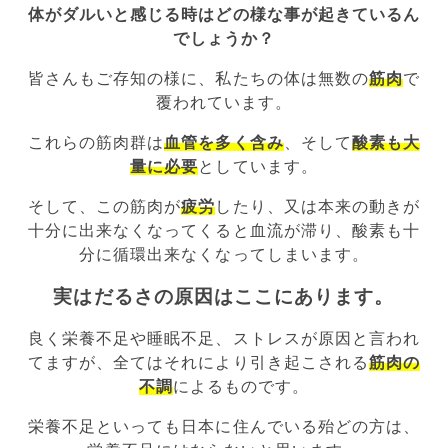
体がダルいと感じる時はどの様な事が起きているん
でしょうか？
皆さんもご存知の様に、私たちの体は無数の
筋肉
で
覆われています。
これらの筋肉群は
血管を多く含み
、そして
酸素も大
量に必要
としています。
そして、この筋肉が
疲労
したり、又は本来の動きが
十分に出来なくなってくると血流が滞り、酸素も十
分に循環出来なくなってしまいます。
実はだるさの原因はここにあります。
良く栄養不足や睡眠不足、ストレスが原因と言われ
てますが、全てはそれにより引き起こされる
筋肉の
不調
によるものです。
栄養不足といっても日本に住んでいる殆どの方は、