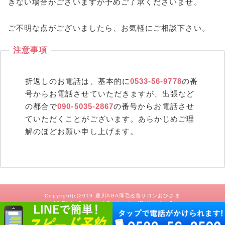
きない場合がございますが
予めご了承くださいませ。
ご不明な点がございましたら、お気軽にご相談下さい。
折返しのお電話は、
基本的に
0533-56-9778
の番
号からお電話させていただきますが、
出張など
の都合で
090-5035-2867
の番号からお電話させ
ていただくことがございます。
あらかじめご理
解のほどお願い申し上げます。
Copyright(c)2019
豊川AGA薄毛改善サロンおひさま
.All Right Reserved.Design by (株)ゆいまーる